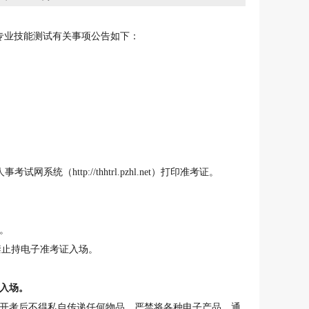
专业技能测试
有关事项公告如下：
资源人事考试网系统（
h
ttp://thhtrl.pzhl
.
net）打印准考证。
。
禁止持电子准考证入场。
得入场。
开考后不得私自传递任何物品。严禁将各种电子产品、通