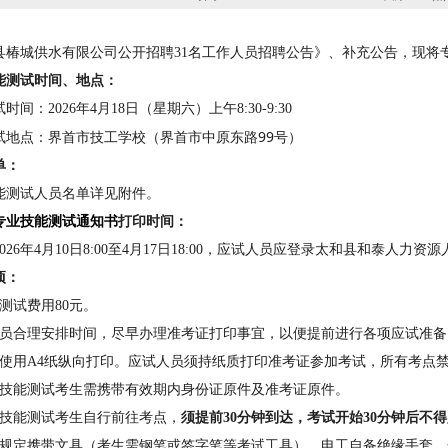
县椿城供水有限公司公开招聘
31名工作人员招聘公告》
、补充公告
，现将
能测试
时间、地点：
试
时间：
202
6
年
4
月
18
日（星期六）上午
8
:
3
0-
9:30
界首市技工学校（界首市中原东路
99号）
试
地点：
单：
能测试人员
名单详见附件。
专业技能测试通知书
打印时间：
026年4月10日8:00至4月17日18:00，应试人员应登录太和县和泰人力
项：
测试费用
80元。
员合理安排时间，尽早办理准考证打印事宜，以便提前进行各项应试准备
使用
A4纸纵向打印。应试人员须持纸质打印准考证参加考试，所有考点
技能测试
考生需携带有效期内身份证原件
及准考证原件
。
技能测试考生自行前往考点，
须提前
30分钟到达，考试开始30分钟后不
规定携带文具（考生需钢笔或签字笔等考试工具）
，
电工自备绝缘手套
，