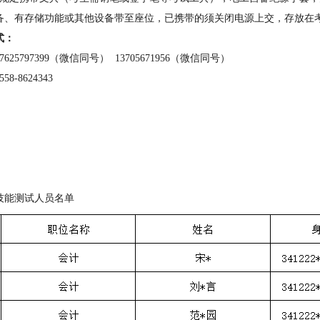
备、有存储功能或其他设备带至座位，已携带的须关闭电源上交，存放在
式：
17625797399（微信同号） 13705671956（微信同号）
558-8624343
技能测试人员
名单