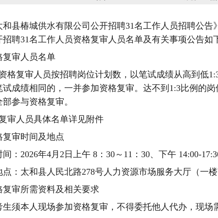
太和县椿城供水有限公司公开招聘
31
名工作人员招聘公告
开招聘
31
名工作人员资格复审人员名单及有关事项公告如
格复审人员名单
资格复审人员按招聘岗位计划数，以笔试成绩从高到低
1:
笔试成绩相同的，一并参加资格复审。达不到
1:3
比例的岗
全部参与资格复审。
复审人员具体名单详见附件
格复审时间及地点
时间：
2026
年
4
月
2
日上午
8
：
30
～
11
：
30
、下午
14:00-17:3
地点：太和县人民北路
278
号人力资源市场服务大厅（一楼
格复审所需资料及相关要求
考生须本人现场参加资格复审，不得委托他人代办，现场