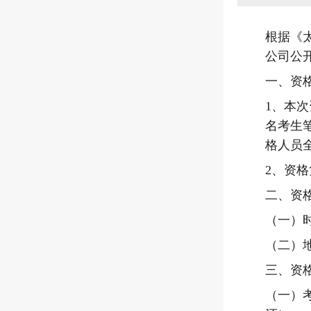
根据《
公司公
一、资
1
、本次
名考生
格人员
2
、资格
二、资
（一）
（二）
三、资
（一）