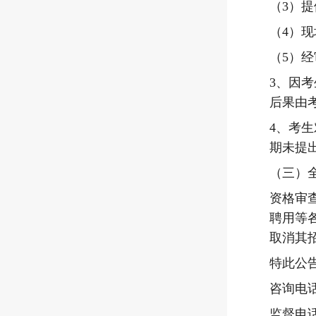
（
3
）提
（
4
）现
（
5
）经
3
、
因考
后果由
4
、
考生
期未提
（三）
资格审
聘用等
取消其
特此公
咨询电
监督电