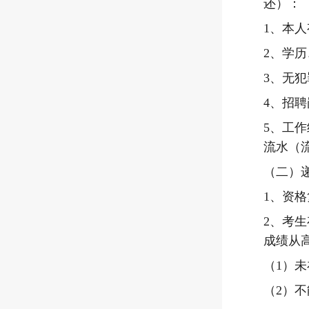
还）：
1
、
本人
2
、
学历
3
、
无犯
4
、
招聘
5
、
工作
流水（
（二）
1
、
资格
2
、
考生
成绩从
（
1
）未
（
2
）不