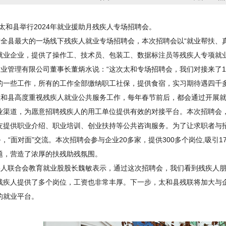
太和县举行
2024
年就业援助月残疾人专场招聘会。
全县最大的一场线下残疾人就业专场招聘会，本次招聘会以“就业帮扶、
就业企业，提供了操作工、技术员、包装工、数据标注员等残疾人专项就
企业管理有限公司董事长董炳水说：“这次太和专场招聘会，我们对接来了
的一些工作，所有的工作全部缴纳职工社保，提供食宿，实习期待遇四千多
太和县高度重视残疾人就业公共服务工作，每年春节前后，都会通过开展
业渠道，为愿意招聘残疾人的用工单位提供有效的对接平台。本次招聘会
友提供职业介绍、职业培训、创业扶持等公共咨询服务。为了让求职者与招
务，“面对面”交流。本次招聘会参与企业
20
多家，提供
300
多个岗位
,
吸引
1
题，营造了浓厚的扶残助残氛围。
疾人联合会教育就业股股长魏敏表示，通过这次招聘会，我们看到残疾人
残疾人提供了多个岗位，工资也非常丰厚。下一步，太和县残联将加大与
的就业平台。