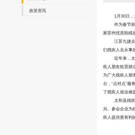
政策资讯
1月
30
日，
作为春节前
家苏州优质助残
江苏九捷
们残疾人去从事
近年来，
疾人朋友拓宽就
为广大残疾人朋
台，“点对点”服
了残疾人就业难
太和县残
兴。参会企业为
疾人提供更有利